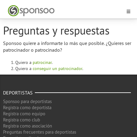
Preguntas y respuestas
Sponsoo quiere a informarte lo más que posible. ¿Quieres ser
patrocinador o patrocinado?
Quiero a
patrocinar
.
Quiero a
conseguir un patrocinador
.
DEPORTISTAS
Sponsoo para deportistas
Registra como deportista
Registra como equipo
Registra como club
Registra como asociación
Preguntas frecuentes para deportistas