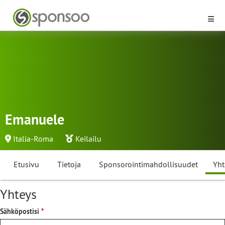
Emanuele
Italia-Roma
Keilailu
Etusivu
Tietoja
Sponsorointimahdollisuudet
Yht
Yhteys
Sähköpostisi