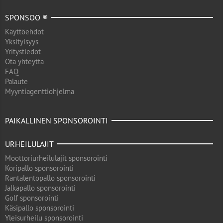
SPONSOO ®
Käyttöehdot
Yksityisyys
Yritystiedot
Ota yhteyttä
FAQ
Palaute
Myyntiagenttiohjelma
PAIKALLINEN SPONSOROINTI
URHEILULAJIT
Moottoriurheilulajit sponsorointi
Koripallo sponsorointi
Rantalentopallo sponsorointi
Jalkapallo sponsorointi
Golf sponsorointi
Käsipallo sponsorointi
Yleisurheilu sponsorointi