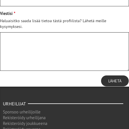
Viestisi
Haluaisitko saada lisää tietoa tästä profiilista? Lähetä meille
kysymyksesi.
LÄHETÄ
URHEILIJAT
Sponsoo urheilijoille
Rekisteröidy urheilijana
Rekisteröidy joukkueena