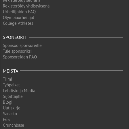
Rekisteröidy seurana
Rekisteröidy yhdistyksenä
Urheilijoiden FAQ
Olympiaurheilijat
College Athletes
SPONSORIT
Sponsoo sponsoreille
Tule sponsoriksi
Sponsoreiden FAQ
MEISTÄ
Tiimi
Työpaikat
Lehdistö ja Media
Sijoittajille
Blogi
Uutiskirje
Sanasto
F6S
Crunchbase