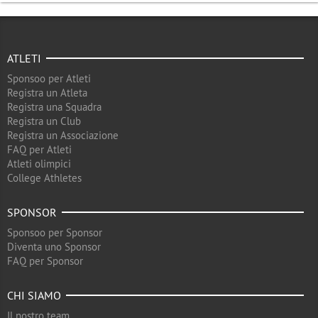
ATLETI
Sponsoo per Atleti
Registra un Atleta
Registra una Squadra
Registra un Club
Registra un Associazione
FAQ per Atleti
Atleti olimpici
College Athletes
SPONSOR
Sponsoo per Sponsor
Diventa uno Sponsor
FAQ per Sponsor
CHI SIAMO
Il nostro team