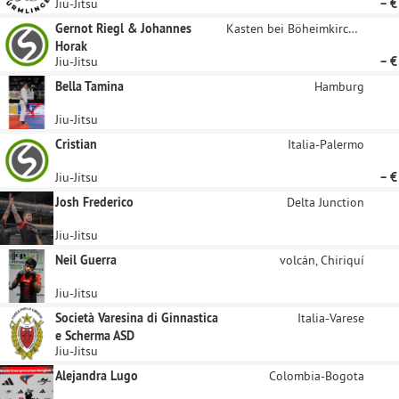
Jiu-Jitsu
– €
Gernot Riegl & Johannes
Kasten bei Böheimkirchen
Horak
Jiu-Jitsu
– €
Bella Tamina
Hamburg
Jiu-Jitsu
Cristian
Italia-Palermo
Jiu-Jitsu
– €
Josh Frederico
Delta Junction
Jiu-Jitsu
Neil Guerra
volcán, Chiriquí
Jiu-Jitsu
Società Varesina di Ginnastica
Italia-Varese
e Scherma ASD
Jiu-Jitsu
Alejandra Lugo
Colombia-Bogota