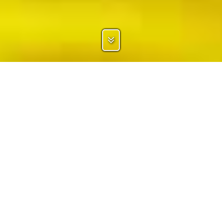
ATLETI
SPONSOR
SQUADRE
AZIENDE
CLUB
AGENZIE
ASSOCIAZIONI
PARTNER
EVENTI
BRAND
Sponsoo mette in contatto Sponsor con migliaia di atleti e associazioni
di oltre 300 sport diversi. Gli sponsor possono cercare nel nostro elenco
e identificare le offerte di sponsorizzazione ideali per le loro campagne
promozionali.