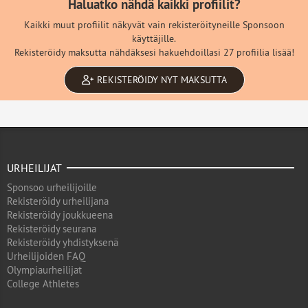
Haluatko nähdä kaikki profiilit?
Kaikki muut profiilit näkyvät vain rekisteröityneille Sponsoon
käyttäjille.
Rekisteröidy maksutta nähdäksesi hakuehdoillasi 27 profiilia lisää!
REKISTERÖIDY NYT MAKSUTTA
URHEILIJAT
Sponsoo urheilijoille
Rekisteröidy urheilijana
Rekisteröidy joukkueena
Rekisteröidy seurana
Rekisteröidy yhdistyksenä
Urheilijoiden FAQ
Olympiaurheilijat
College Athletes