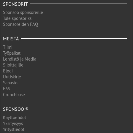
SPONSORIT
Sponsoo sponsoreille
Tule sponsoriksi
Sponsoreiden FAQ
MEISTÄ
Tiimi
Työpaikat
Lehdistö ja Media
Sijoittajille
Blogi
Uutiskirje
Sanasto
F6S
Crunchbase
SPONSOO ®
Käyttöehdot
Yksityisyys
Yritystiedot