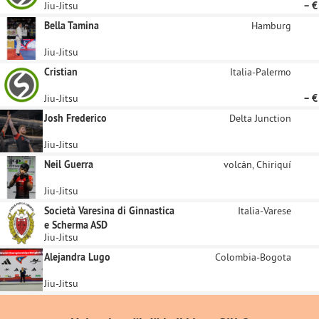
Jiu-Jitsu
– €
Bella Tamina
Hamburg
Jiu-Jitsu
Cristian
Italia-Palermo
Jiu-Jitsu
– €
Josh Frederico
Delta Junction
Jiu-Jitsu
Neil Guerra
volcán, Chiriquí
Jiu-Jitsu
Società Varesina di Ginnastica
Italia-Varese
e Scherma ASD
Jiu-Jitsu
Alejandra Lugo
Colombia-Bogota
Jiu-Jitsu