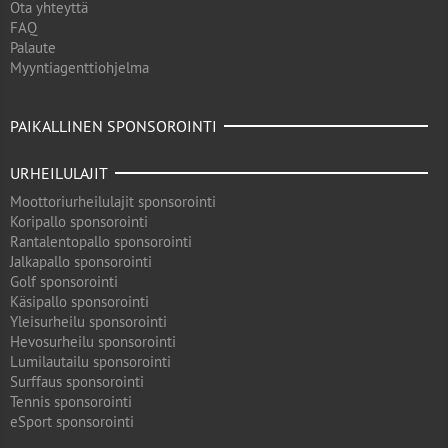
Ota yhteyttä
FAQ
Palaute
Myyntiagenttiohjelma
PAIKALLINEN SPONSOROINTI
URHEILULAJIT
Moottoriurheilulajit sponsorointi
Koripallo sponsorointi
Rantalentopallo sponsorointi
Jalkapallo sponsorointi
Golf sponsorointi
Käsipallo sponsorointi
Yleisurheilu sponsorointi
Hevosurheilu sponsorointi
Lumilautailu sponsorointi
Surffaus sponsorointi
Tennis sponsorointi
eSport sponsorointi