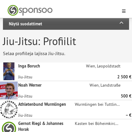
Näytä suodattimet
Jiu-Jitsu: Profiilit
Selaa profiileja lajissa Jiu-Jitsu.
Inga Boruch
Wien, Leopoldstadt
Jiu-Jitsu
2 500 €
Noah Werner
Wien, Landstraße
Jiu-Jitsu
500 €
Athletenbund Wurmlingen
Wurmlingen bei Tuttlingen
Jiu-Jitsu
– €
Gernot Riegl & Johannes
Kasten bei Böheimkirchen
Horak