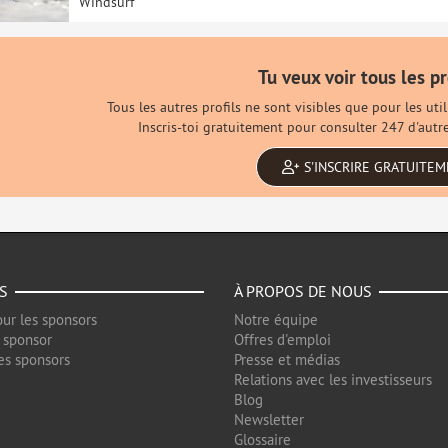
Windsurf
Tu veux voir tous les pr
Tous les autres profils ne sont visibles que pour les ut
Inscris-toi gratuitement pour consulter 247 d'autre
S'INSCRIRE GRATUITE
S
À PROPOS DE NOUS
ur les sponsors
Notre équipe
 sponsor
Offres d'emploi
es sponsors
Presse et médias
Relations avec les investisseurs
Blog
Newsletter
Glossaire