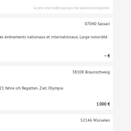
Le prix n'est visible que pour les sponsors enregistrés.
07040
Sassari
 des événements nationaux et internationaux. Large notoriété
– €
38108
Braunschweig
1 fahre ich Regatten. Ziel: Olympia
1 000 €
52146
Würselen