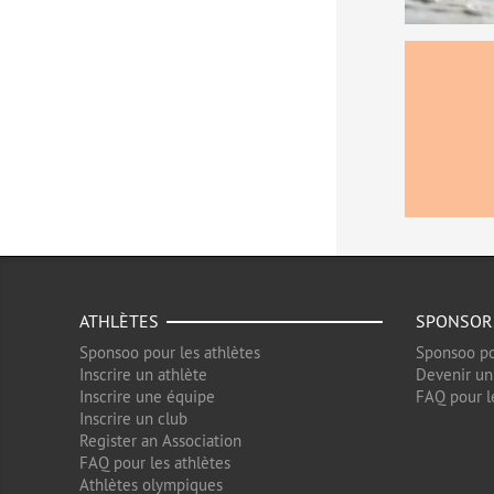
ATHLÈTES
SPONSOR
Sponsoo pour les athlètes
Sponsoo po
Inscrire un athlète
Devenir un
Inscrire une équipe
FAQ pour l
Inscrire un club
Register an Association
FAQ pour les athlètes
Athlètes olympiques