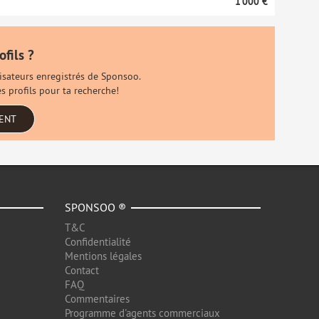
1 000 €
ofils ?
ilisateurs enregistrés de Sponsoo.
s profils pour ta recherche!
MENT
SPONSOO ®
T&C
Confidentialité
Mentions légales
Contact
FAQ
Commentaires
Programme d'agents commerciaux