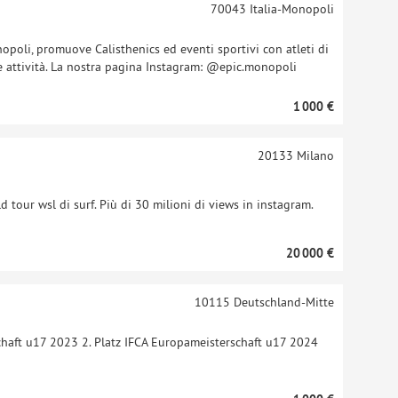
70043
Italia-Monopoli
nopoli, promuove Calisthenics ed eventi sportivi con atleti di
l e attività. La nostra pagina Instagram: @epic.monopoli
1 000 €
20133
Milano
 tour wsl di surf. Più di 30 milioni di views in instagram.
20 000 €
10115
Deutschland-Mitte
chaft u17 2023 2. Platz IFCA Europameisterschaft u17 2024