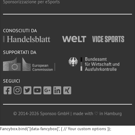
Sponsorizzazione per eSports
CONOSCIUTI DA
SUPPORTATI DA
SEGUICI
© 2014-2026 Sponsoo GmbH | made with ♡ in Hamburg
Fancybox.bind("[data-fancybox]", { // Your custom options });