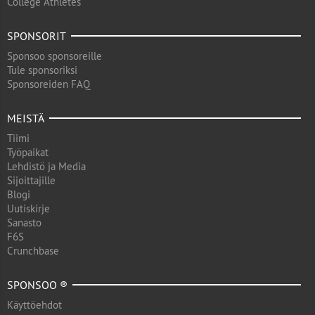
College Athletes
SPONSORIT
Sponsoo sponsoreille
Tule sponsoriksi
Sponsoreiden FAQ
MEISTÄ
Tiimi
Työpaikat
Lehdistö ja Media
Sijoittajille
Blogi
Uutiskirje
Sanasto
F6S
Crunchbase
SPONSOO ®
Käyttöehdot