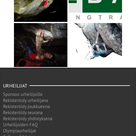
URHEILIJAT
Sponsoo urheilijoille
Rekisteröidy urheilijana
Rekisteröidy joukkueena
Rekisteröidy seurana
Rekisteröidy yhdistyksenä
Urheilijoiden FAQ
Olympiaurheilijat