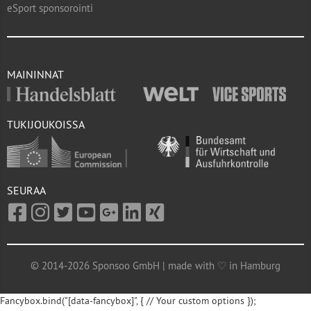
eSport sponsorointi
MAININNAT
TUKIJOUKOISSA
SEURAA
© 2014-2026 Sponsoo GmbH | made with ♡ in Hamburg
Fancybox.bind("[data-fancybox]", { // Your custom options });