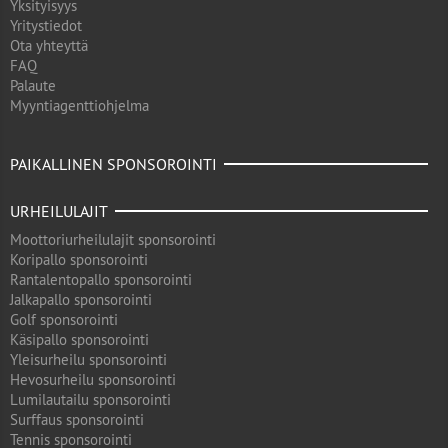
Yksityisyys
Yritystiedot
Ota yhteyttä
FAQ
Palaute
Myyntiagenttiohjelma
PAIKALLINEN SPONSOROINTI
URHEILULAJIT
Moottoriurheilulajit sponsorointi
Koripallo sponsorointi
Rantalentopallo sponsorointi
Jalkapallo sponsorointi
Golf sponsorointi
Käsipallo sponsorointi
Yleisurheilu sponsorointi
Hevosurheilu sponsorointi
Lumilautailu sponsorointi
Surffaus sponsorointi
Tennis sponsorointi