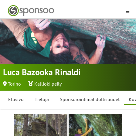
Luca Bazooka Rinaldi
Torino
Kalliokiipeily
Etusivu
Tietoja
Sponsorointimahdollisuudet
Kuv