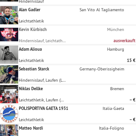
Hindernislauf
Alan Gadler
San Vito Al Tagliamento
Leichtathletik
Kevin Kürbisch
München
Hindernislauf, Leichtathletik
ausverkauft
Adam Alioua
Hamburg
Leichtathletik
15 €
Sebastian Starck
Germany-Oberissigheim
Hindernislauf, Laufen (Langstrecke)
Niklas Dellke
Bremen
Leichtathletik, Laufen (Langstrecke)
– €
POLISPORTIVA GAETA 1931
Italia-Gaeta
Leichtathletik
– €
Matteo Nardi
Italia-Foligno