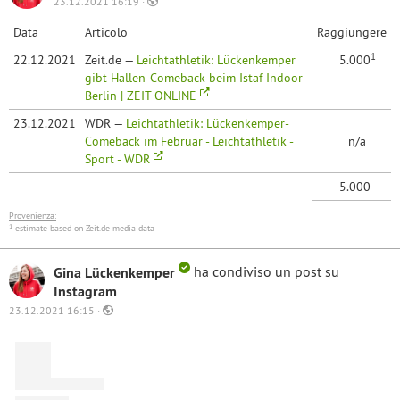
23.12.2021 16:19 ·
Data
Articolo
Raggiungere
1
22.12.2021
Zeit.de —
Leichtathletik: Lückenkemper
5.000
gibt Hallen-Comeback beim Istaf Indoor
Berlin | ZEIT ONLINE
23.12.2021
WDR —
Leichtathletik: Lückenkemper-
Comeback im Februar - Leichtathletik -
n/a
Sport - WDR
5.000
Provenienza:
1
estimate based on Zeit.de media data
Gina Lückenkemper
ha condiviso un post su
Instagram
23.12.2021 16:15 ·