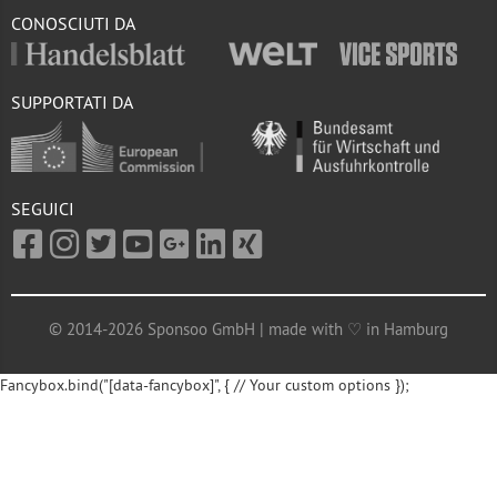
CONOSCIUTI DA
SUPPORTATI DA
SEGUICI
© 2014-2026 Sponsoo GmbH | made with ♡ in Hamburg
Fancybox.bind("[data-fancybox]", { // Your custom options });