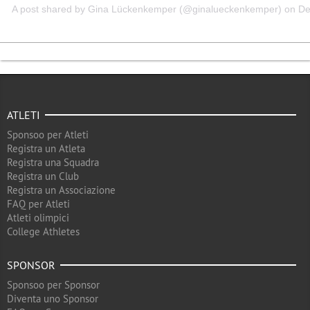
A post shared by
Gina Lückenkemper
(@ginalueckenkemper) on De
ATLETI
Sponsoo per Atleti
Registra un Atleta
Registra una Squadra
Registra un Club
Registra un Associazione
FAQ per Atleti
Atleti olimpici
College Athletes
SPONSOR
Sponsoo per Sponsor
Diventa uno Sponsor