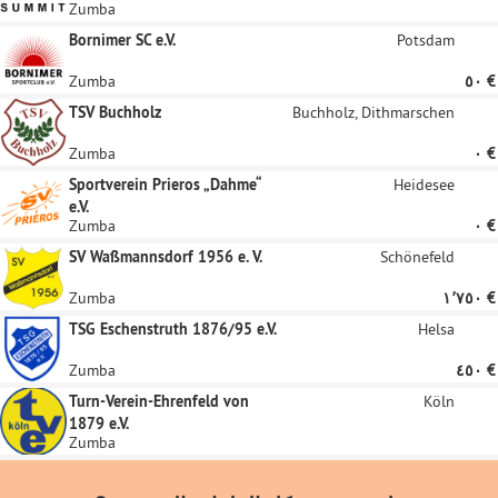
Zumba
Bornimer SC e.V.
Potsdam
‏٥٠ €
Zumba
TSV Buchholz
Buchholz, Dithmarschen
‏٠ €
Zumba
Sportverein Prieros „Dahme“
Heidesee
e.V.
‏٠ €
Zumba
SV Waßmannsdorf 1956 e. V.
Schönefeld
‏١٬٧٥٠ €
Zumba
TSG Eschenstruth 1876/95 e.V.
Helsa
‏٤٥٠ €
Zumba
Turn-Verein-Ehrenfeld von
Köln
1879 e.V.
Zumba