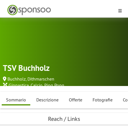
TSV Buchholz
Buchholz, Dithmarschen
Ginnastica
,
Calcio
,
Ping Pong
...
Sommario
Descrizione
Offerte
Fotografie
Co
Reach / Links