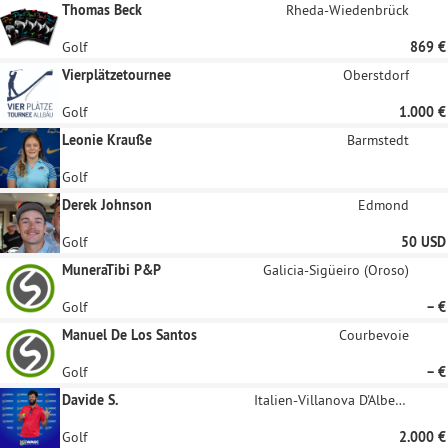
Thomas Beck
Rheda-Wiedenbrück
Golf
869 €
Vierplätzetournee
Oberstdorf
Golf
1.000 €
Leonie Krauße
Barmstedt
Golf
Derek Johnson
Edmond
Golf
50 USD
MuneraTibi P&P
Galicia-Sigüeiro (Oroso)
Golf
– €
Manuel De Los Santos
Courbevoie
Golf
– €
Davide S.
Italien-Villanova D'Albenga
Golf
2.000 €