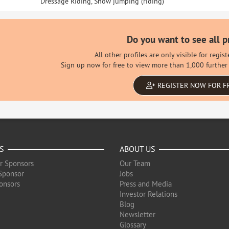
Dressage Riding, Show jumping (riding)
Do you want to see all p
All other profiles are only visible for regi
Sign up now for free to view more than 1,000 further 
REGISTER NOW FOR F
S
ABOUT US
r Sponsors
Our Team
Sponsor
Jobs
onsors
Press and Media
Investor Relations
Blog
Newsletter
Glossary