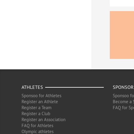
ATHLETES
SPONSOR
Sponsoo for Athletes
Sponsoo fo
Register an Athlete
Become a 
Register a Team
FAQ for Sp
Register a Club
Register an Association
FAQ for Athletes
Olympic athletes