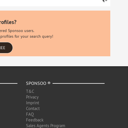
€–
rofiles?
stered Sponsoo users.
profiles for your search query!
REE
SPONSOO ®
T&C
Privacy
Imprint
Contact
FAQ
Feedback
Sales Agents Program