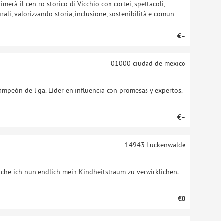
merà il centro storico di Vicchio con cortei, spettacoli,
turali, valorizzando storia, inclusione, sostenibilità e comun
€–
01000
ciudad de mexico
ampeón de liga. Líder en influencia con promesas y expertos.
€–
14943
Luckenwalde
che ich nun endlich mein Kindheitstraum zu verwirklichen.
€0