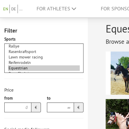
FOR ATHLETES
FOR SPONS
EN
DE
...
Eques
Filter
Sports
Browse at
Price
from
to
€
€