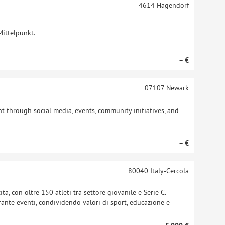
4614
Hägendorf
Mittelpunkt.
– €
07107
Newark
 through social media, events, community initiatives, and
– €
80040
Italy-Cercola
ta, con oltre 150 atleti tra settore giovanile e Serie C.
durante eventi, condividendo valori di sport, educazione e