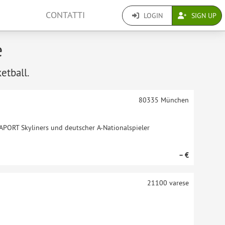
CONTATTI
LOGIN
SIGN UP
e
etball.
80335
München
RAPORT Skyliners und deutscher A-Nationalspieler
– €
21100
varese