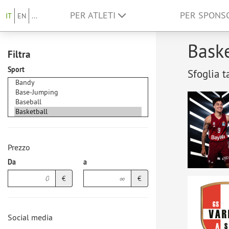
PER ATLETI
PER SPON
IT
EN
...
Baske
Filtra
Sport
Sfoglia t
Prezzo
Da
a
€
€
Social media