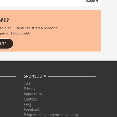
5.000 €
fili?
 solo agli utenti registrati a Sponsoo.
più di 1.000 profili!
ENTE
SPONSOO ®
T&C
Privacy
Impressum
Conttati
FAQ
Feedback
Programma per agenti di vendita