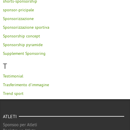
shorts-sponsorship
sponsor-pricipale
Sponsorizzazione
Sponsorizzazione sportiva
Sponsorship concept
Sponsorship pyramide
Supplement Sponsoring
T
Testimonial
Trasferimento d'immagine
Trend sport
ATLETI
Sponsoo per Atleti