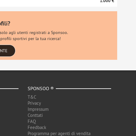
1.000 €
fili?
 solo agli utenti registrati a Sponsoo.
rofili sportivi per la tua ricerca!
ENTE
SPONSOO ®
T&C
Privacy
Impressum
Conttati
FAQ
Feedback
Programma per agenti di vendita