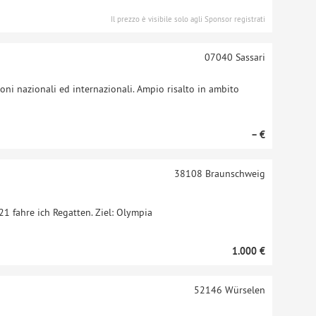
Il prezzo è visibile solo agli Sponsor registrati
07040
Sassari
oni nazionali ed internazionali. Ampio risalto in ambito
– €
38108
Braunschweig
1 fahre ich Regatten. Ziel: Olympia
1.000 €
52146
Würselen