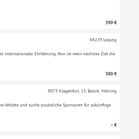
390 €
04229
Leipzig
mit internationaler Ehrfahrung. Nun ist mein nächstes Ziel die
300 €
9073
Klagenfurt, 13. Bezirk: Viktring
one Athlete und suche zusätzliche Sponsoren für zukünftige
– €