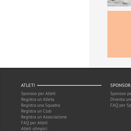
ATLETI
SPONSOR
Sponsoo per Atleti
Sponsoo pe
Registra un Atleta
Diventa un
Registra una Squadra
FAQ per S
Registra un Club
Registra un Associazione
FAQ per Atleti
Atleti olimpici