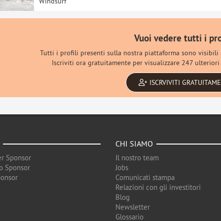
Windsurf
Vuoi vedere tutti i pro
Tutti i profili presenti sulla nostra piattaforma sono visibili
Iscriviti ora gratuitamente per visualizzare 247 ulteriori p
ISCRVIVITI GRATUITAM
CHI SIAMO
r Sponsor
Il nostro team
o Sponsor
Jobs
ponsor
Comunicati stampa
Relazioni con gli investitori
Blog
Newsletter
Glossario