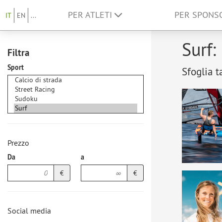
PER ATLETI
PER SPON
IT
EN
...
Surf:
Filtra
Sport
Sfoglia t
Prezzo
Da
a
€
€
Social media