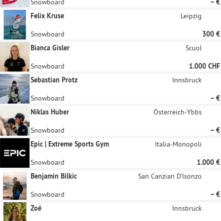
Snowboard
– €
Felix Kruse
Leipzig
Snowboard
300 €
Bianca Gisler
Scuol
Snowboard
1.000 CHF
Sebastian Protz
Innsbruck
Snowboard
– €
Niklas Huber
Österreich-Ybbs
Snowboard
– €
Epic | Extreme Sports Gym
Italia-Monopoli
Snowboard
1.000 €
Benjamin Bilkic
San Canzian D'Isonzo
Snowboard
– €
Zoé
Innsbruck