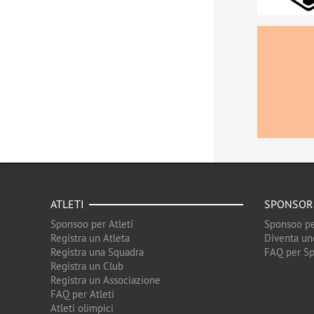
ATLETI
SPONSOR
Sponsoo per Atleti
Sponsoo pe
Registra un Atleta
Diventa un
Registra una Squadra
FAQ per S
Registra un Club
Registra un Associazione
FAQ per Atleti
Atleti olimpici