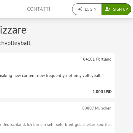
CONTATTI
LOGIN
SIGN UP
izzare
chvolleyball.
04101
Portland
making new content now frequently, not only volleyball.
1.000 USD
80807
München
n Deutschland. Ich bin ein sehr sehr breit gefächerter Sportler.