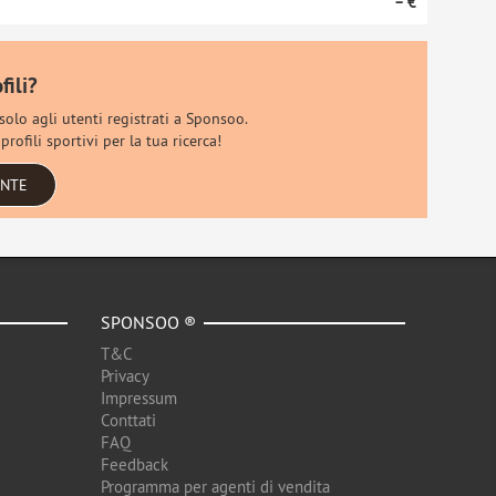
– €
fili?
 solo agli utenti registrati a Sponsoo.
rofili sportivi per la tua ricerca!
ENTE
SPONSOO ®
T&C
Privacy
Impressum
Conttati
FAQ
Feedback
Programma per agenti di vendita