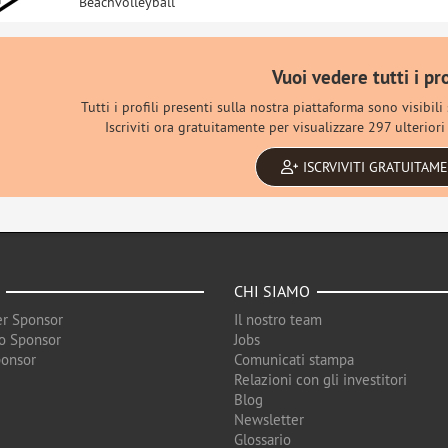
Beachvolleyball
Vuoi vedere tutti i pro
Tutti i profili presenti sulla nostra piattaforma sono visibili
Iscriviti ora gratuitamente per visualizzare 297 ulteriori p
ISCRVIVITI GRATUITAM
CHI SIAMO
r Sponsor
Il nostro team
o Sponsor
Jobs
ponsor
Comunicati stampa
Relazioni con gli investitori
Blog
Newsletter
Glossario