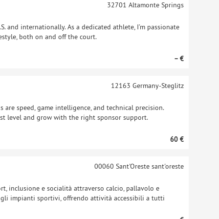
32701
Altamonte Springs
S. and internationally. As a dedicated athlete, I’m passionate
style, both on and off the court.
– €
12163
Germany-Steglitz
hs are speed, game intelligence, and technical precision.
st level and grow with the right sponsor support.
60 €
00060 Sant'Oreste
sant'oreste
, inclusione e socialità attraverso calcio, pallavolo e
i impianti sportivi, offrendo attività accessibili a tutti