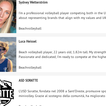
Sydney Wetterström
I’m a professional volleyball player competing both in the U.
about representing brands that align with my values and life
Beachvolleyball
Luca Heissel
Beach volleyball player, 22 years old, 1.82m tall. My strengt
Passionate and dedicated, I’m ready to compete at the highe
Beachvolleyball
ASD SORATTE
L’USD Soratte, fondata nel 2008 a Sant’Oreste, promuove sport
minivolley. Grazie al sostegno della comunità, ha migliorato gl