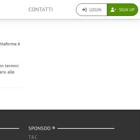
CONTATTI
LOGIN
SIGN UP
attaforma è
 in termini
rsi alle
SPONSOO ®
T&C