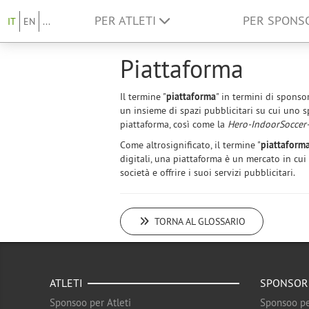
PER ATLETI
PER SPON
IT
EN
...
Piattaforma
Il termine "
piattaforma
" in termini di sponso
un insieme di spazi pubblicitari su cui uno s
piattaforma, così come la
Hero-IndoorSoccer
Come altrosignificato, il termine "
piattaforma
digitali, una piattaforma è un mercato in cui 
società e offrire i suoi servizi pubblicitari.
TORNA AL GLOSSARIO
ATLETI
SPONSOR
Sponsoo per Atleti
Sponsoo pe