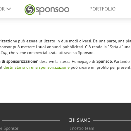
SOR
PORTFOLIO
rizzazione può essere utilizzato in due modi diversi. Da una parte, una pi
ponsor può mettere i suoi annunci pubblicitari. Ciò rende la "
Seria A
" una
-Cup
, che viene commercializzata attraverso Sponsoo.
 di sponsorizzazione
" descrive la stessa Homepage di
Sponsoo
. Parlando
il
destinatario di una sponsorizzazione
può creare un profilo per presenta
CHI SIAMO
r Sponsor
Il nostro team