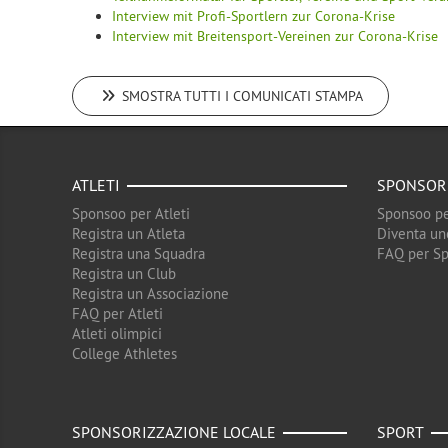
Interview mit Profi-Sportlern zur Corona-Krise
Interview mit Breitensport-Vereinen zur Corona-Krise
SMOSTRA TUTTI I COMUNICATI STAMPA
ATLETI
SPONSOR
Sponsoo per Atleti
Sponsoo pe
Registra un Atleta
Diventa un
Registra una Squadra
FAQ per S
Registra un Club
Registra un Associazione
FAQ per Atleti
Atleti olimpici
College Athletes
SPONSORIZZAZIONE LOCALE
SPORT