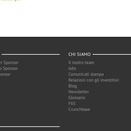
CHI SIAMO
r Sponsor
Il nostro team
o Sponsor
Jobs
ponsor
Comunicati stampa
Relazioni con gli investitori
Blog
Newsletter
Glossario
F6S
Crunchbase