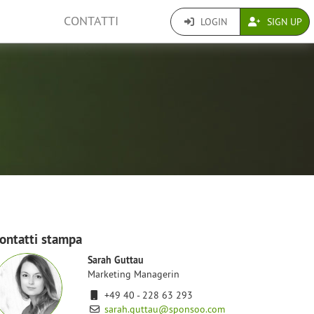
CONTATTI
LOGIN
SIGN UP
a
ontatti stampa
Sarah Guttau
Marketing Managerin
+49 40 - 228 63 293
sarah.guttau@sponsoo.com