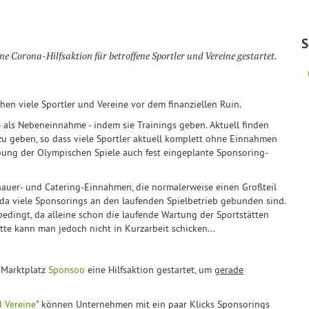
S
ne Corona-Hilfsaktion für betroffene Sportler und Vereine gestartet.
en viele Sportler und Vereine vor dem finanziellen Ruin.
- als Nebeneinnahme - indem sie Trainings geben. Aktuell finden
s zu geben, so dass viele Sportler aktuell komplett ohne Einnahmen
ebung der Olympischen Spiele auch fest eingeplante Sponsoring-
hauer- und Catering-Einnahmen, die normalerweise einen Großteil
a viele Sponsorings an den laufenden Spielbetrieb gebunden sind.
 bedingt, da alleine schon die laufende Wartung der Sportstätten
tte kann man jedoch nicht in Kurzarbeit schicken...
g-Marktplatz
Sponsoo
eine Hilfsaktion gestartet, um
gerade
d Vereine
" können Unternehmen mit ein paar Klicks Sponsorings