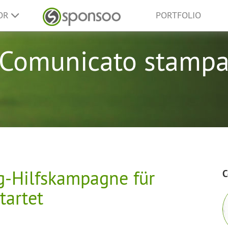
SOR
PORTFOLIO
Comunicato stamp
g-Hilfskampagne für
C
tartet