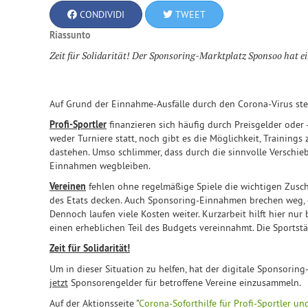
CONDIVIDI
TWEET
Riassunto
Zeit für Solidarität! Der Sponsoring-Marktplatz Sponsoo hat ei
Auf Grund der Einnahme-Ausfälle durch den Corona-Virus steh
Profi-Sportler
finanzieren sich häufig durch Preisgelder oder 
weder Turniere statt, noch gibt es die Möglichkeit, Training
dastehen. Umso schlimmer, dass durch die sinnvolle Verschi
Einnahmen wegbleiben.
Vereinen
fehlen ohne regelmäßige Spiele die wichtigen Zusc
des Etats decken. Auch Sponsoring-Einnahmen brechen weg, d
Dennoch laufen viele Kosten weiter. Kurzarbeit hilft hier nur
einen erheblichen Teil des Budgets vereinnahmt. Die Sportstä
Zeit für Solidarität!
Um in dieser Situation zu helfen, hat der digitale Sponsorin
jetzt
Sponsorengelder für betroffene Vereine einzusammeln.
Auf der Aktionsseite "
Corona-Soforthilfe für Profi-Sportler un