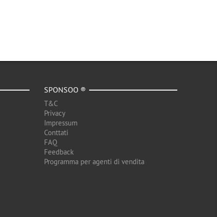
SPONSOO ®
T&C
Privacy
Impressum
Conttati
FAQ
Feedback
Programma per agenti di vendita