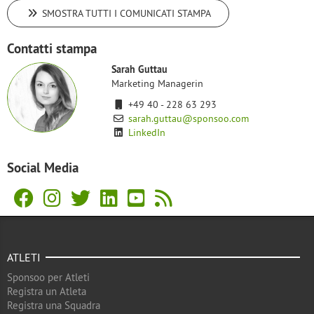
SMOSTRA TUTTI I COMUNICATI STAMPA
Contatti stampa
Sarah Guttau
Marketing Managerin
+49 40 - 228 63 293
sarah.guttau@sponsoo.com
LinkedIn
Social Media
ATLETI
Sponsoo per Atleti
Registra un Atleta
Registra una Squadra