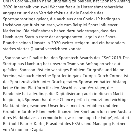
Um in Corona-Zeiten handlungsfähig zu bleiben, hat Sponsoo Anfang
2020 innerhalb von zwei Wochen fast alle Unternehmensbereiche
angepasst und den Vertriebsfokus auf die Bereiche des
Sportsponsorings gelegt, die auch aus dem Covid-19 bedingten
Lockdown gut funktionieren, wie zum Beispiel Sport Influencer
Marketing. Die Maßnahmen haben dazu beigetragen, dass das
Hamburger Startup trotz der angespannten Lage in der Sport-
Branche seinen Umsatz in 2020 weiter steigern und ein besonders
starkes viertes Quartal verzeichnen konnte.
„Sponsoo war Finalist bei den Sportstech Awards des ESAC 2019. Das
Startup aus Hamburg hat unserem Team von Anfang an sehr gut
gefallen. Sponsoo löst ein wichtiges Problem für große und kleine
Vereine, wie auch einzelne Sportler in ganz Europa. Durch Corona ist
der Sport zusätzlich unter Druck geraten. Sponsoren hatten bislang
keine Online-Plattform für den Abschluss von Verträgen, die
Pandemie hat allerdings die Digitalisierung auch in diesem Markt
begünstigt. Sponsoo hat diese Chance perfekt genutzt und wichtige
Marktanteile gewonnen. Unser Investment zu erhöhen und den
Gründern für ihre Pläne mehr finanziellen Spielraum für einen Ausbau
ihres Marktplatzes zu ermöglichen, war eine logische Folge“, erläutert
Berthold Baurek-Karlic, Präsident des ESACs und Managing Partner
von Venionaire Capital.