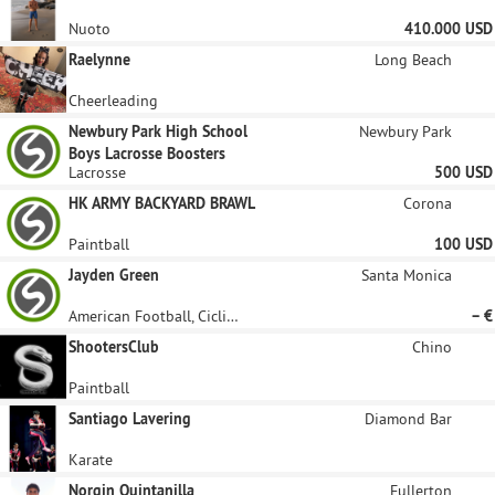
Nuoto
410.000 USD
Raelynne
Long Beach
Cheerleading
Newbury Park High School
Newbury Park
Boys Lacrosse Boosters
Lacrosse
500 USD
HK ARMY BACKYARD BRAWL
Corona
Paintball
100 USD
Jayden Green
Santa Monica
American Football, Ciclismo su pista
– €
ShootersClub
Chino
Paintball
Santiago Lavering
Diamond Bar
Karate
Norgin Quintanilla
Fullerton