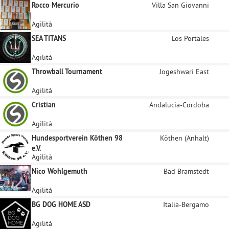
Rocco Mercurio
Villa San Giovanni
Agilità
SEA TITANS
Los Portales
Agilità
Throwball Tournament
Jogeshwari East
Agilità
Cristian
Andalucia-Cordoba
Agilità
Hundesportverein Köthen 98
Köthen (Anhalt)
e.V.
Agilità
Nico Wohlgemuth
Bad Bramstedt
Agilità
BG DOG HOME ASD
Italia-Bergamo
Agilità