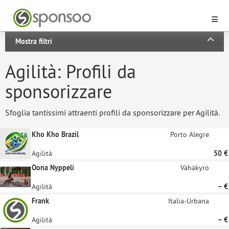
Mostra filtri
Agilità: Profili da
sponsorizzare
Sfoglia tantissimi attraenti profili da sponsorizzare per Agilità.
Kho Kho Brazil
Porto Alegre
Agilità
50 €
Oona Nyppeli
Vähäkyrö
Agilità
– €
Frank
Italia-Urbana
Agilità
– €