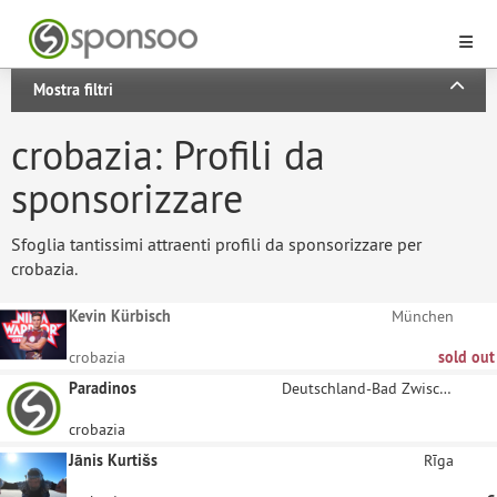
Mostra filtri
crobazia: Profili da
sponsorizzare
Sfoglia tantissimi attraenti profili da sponsorizzare per
crobazia.
Kevin Kürbisch
München
crobazia
sold out
Paradinos
Deutschland-Bad Zwischenahn
crobazia
Jānis Kurtišs
Rīga