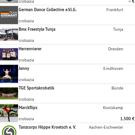
crobazia
– €
German Dance Collective e.V.i.G.
Frankfurt
crobazia
Bmx Freestyle Tunja
Tunja
crobazia
Herrenvierer
Dresden
crobazia
Jenny
Eindhoven
crobazia
TGE Sportakrobatik
Bünde
crobazia
Marckflips
Koolskamp
crobazia
1.500 €
Tanzcorps Höppe Kroetsch e. V.
Aachen-Eschweiler