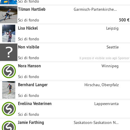
Sci di fondo
Tilman Hartlieb
Garmisch-Partenkirchen-Wallgau
Sci di fondo
500 €
Lisa Häckel
Leipzig
Sci di fondo
Non visibile
Seattle
Sci di fondo
Il prezzo è visibile solo agli Sponsor
registrati
Nora Hanson
Winnipeg
Sci di fondo
Bernhard Langer
Hirschau, Oberpfalz
Sci di fondo
Eveliina Vesterinen
Lappeenranta
Sci di fondo
Jamie Farthing
Saskatoon-Saskatoon Northeast Central