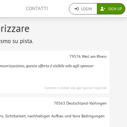
CONTATTI
LOGIN
SIGN UP
orizzare
ismo su pista.
79576
Weil am Rhein
onsorizzazione, questa offerta è visibile solo agli sponsor
Il prezzo è visibile solo agli Sponsor registrati
70563
Deutschland-Vaihingen
s, Sichtbarkeit, nachhaltigen Aufbau und faire Bedingungen