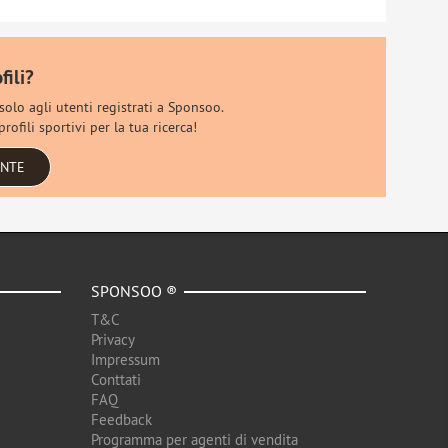
fili?
 solo agli utenti registrati a Sponsoo.
rofili sportivi per la tua ricerca!
ENTE
SPONSOO ®
T&C
Privacy
Impressum
Conttati
FAQ
Feedback
Programma per agenti di vendita