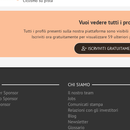
Ciclismo su pista
Vuoi vedere tutti i pro
Tutti i profili presenti sulla nostra piattaforma sono visibili
Iscriviti ora gratuitamente per visualizzare 59 ulteriori p
ISCRVIVITI GRATUITAM
CHI SIAMO
r Sponsor
Il nostro team
o Sponsor
Jobs
ponsor
Comunicati stampa
Relazioni con gli investitori
Blog
Newsletter
Glossario