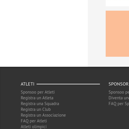
ATLETI
SPONSOR
Sponsoo per Atleti
Sponsoo pe
Registra un Atleta
Diventa un
Registra una Squadra
FAQ per S
Registra un Club
Registra un Associazione
FAQ per Atleti
Atleti olimpici