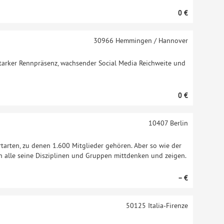
0 €
30966
Hemmingen / Hannover
starker Rennpräsenz, wachsender Social Media Reichweite und
0 €
10407
Berlin
ortarten, zu denen 1.600 Mitglieder gehören. Aber so wie der
en alle seine Disziplinen und Gruppen mittdenken und zeigen.
– €
50125
Italia-Firenze