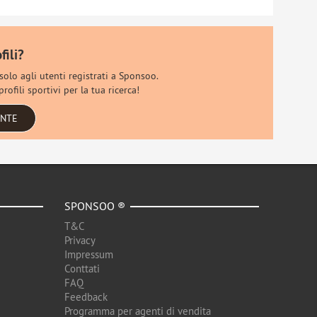
fili?
 solo agli utenti registrati a Sponsoo.
rofili sportivi per la tua ricerca!
ENTE
SPONSOO ®
T&C
Privacy
Impressum
Conttati
FAQ
Feedback
Programma per agenti di vendita