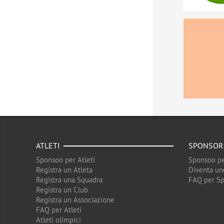
ATLETI
SPONSOR
Sponsoo per Atleti
Sponsoo pe
Registra un Atleta
Diventa un
Registra una Squadra
FAQ per S
Registra un Club
Registra un Associazione
FAQ per Atleti
Atleti olimpici