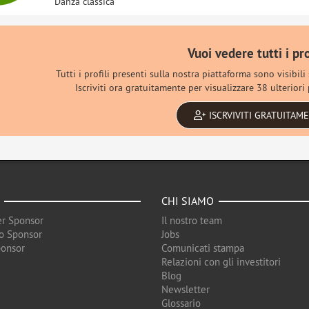
Danza classica
Vuoi vedere tutti i pro
Tutti i profili presenti sulla nostra piattaforma sono visibili
Iscriviti ora gratuitamente per visualizzare 38 ulteriori p
ISCRVIVITI GRATUITAM
CHI SIAMO
r Sponsor
Il nostro team
o Sponsor
Jobs
ponsor
Comunicati stampa
Relazioni con gli investitori
Blog
Newsletter
Glossario