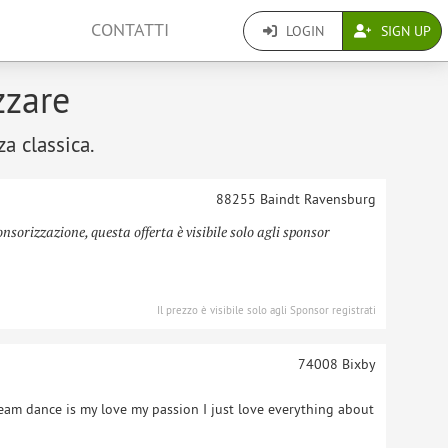
CONTATTI
LOGIN
SIGN UP
zzare
za classica.
88255 Baindt
Ravensburg
onsorizzazione, questa offerta è visibile solo agli sponsor
Il prezzo è visibile solo agli Sponsor registrati
74008
Bixby
am dance is my love my passion I just love everything about