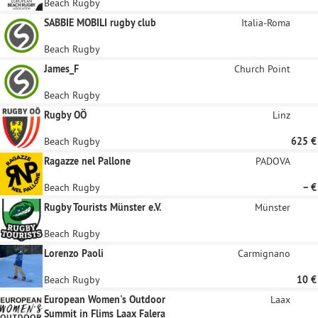
Beach Rugby
SABBIE MOBILI rugby club
Italia-Roma
Beach Rugby
James_F
Church Point
Beach Rugby
Rugby OÖ
Linz
Beach Rugby
625 €
Ragazze nel Pallone
PADOVA
Beach Rugby
– €
Rugby Tourists Münster e.V.
Münster
Beach Rugby
Lorenzo Paoli
Carmignano
Beach Rugby
10 €
European Women's Outdoor
Laax
Summit in Flims Laax Falera