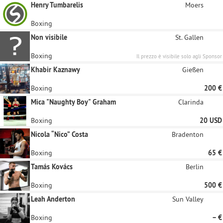
Henry Tumbarelis
Moers
Boxing
Non visibile
St. Gallen
Boxing
Il prezzo è visibile solo agli Sponsor
registrati
Khabir Kaznawy
Gießen
Boxing
200 €
Mica "Naughty Boy" Graham
Clarinda
Boxing
20 USD
Nicola “Nico” Costa
Bradenton
Boxing
65 €
Tamás Kovács
Berlin
Boxing
500 €
Leah Anderton
Sun Valley
Boxing
– €