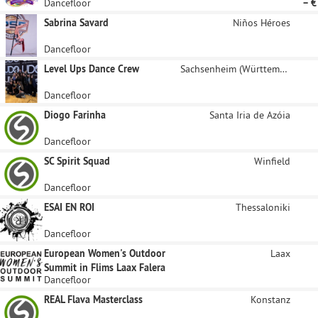
Dancefloor
– €
Sabrina Savard
Niños Héroes
Dancefloor
Level Ups Dance Crew
Sachsenheim (Württemberg)
Dancefloor
Diogo Farinha
Santa Iria de Azóia
Dancefloor
SC Spirit Squad
Winfield
Dancefloor
ESAI EN ROI
Thessaloniki
Dancefloor
European Women's Outdoor
Laax
Summit in Flims Laax Falera
Dancefloor
REAL Flava Masterclass
Konstanz