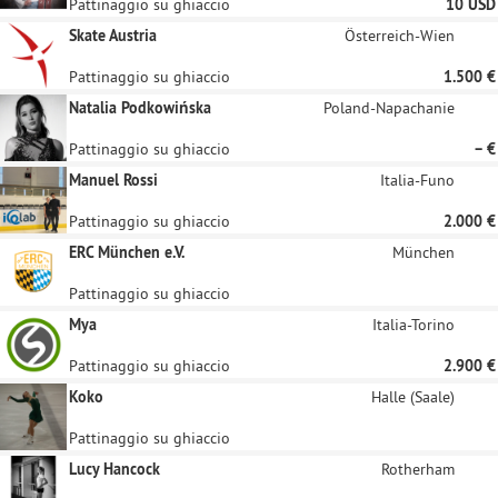
Pattinaggio su ghiaccio
10 USD
Skate Austria
Österreich-Wien
Pattinaggio su ghiaccio
1.500 €
Natalia Podkowińska
Poland-Napachanie
Pattinaggio su ghiaccio
– €
Manuel Rossi
Italia-Funo
Pattinaggio su ghiaccio
2.000 €
ERC München e.V.
München
Pattinaggio su ghiaccio
Mya
Italia-Torino
Pattinaggio su ghiaccio
2.900 €
Koko
Halle (Saale)
Pattinaggio su ghiaccio
Lucy Hancock
Rotherham