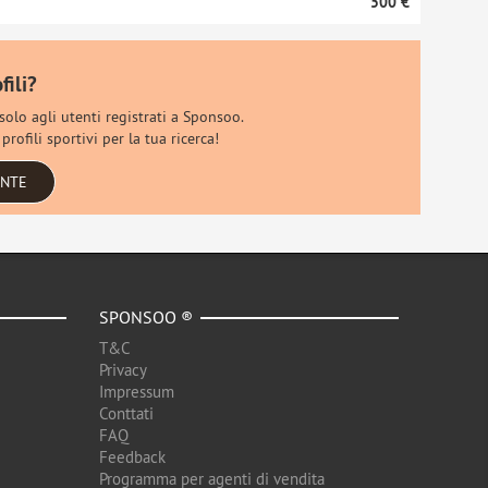
500 €
fili?
 solo agli utenti registrati a Sponsoo.
profili sportivi per la tua ricerca!
ENTE
SPONSOO ®
T&C
Privacy
Impressum
Conttati
FAQ
Feedback
Programma per agenti di vendita