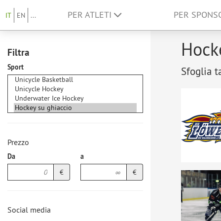
PER ATLETI
PER SPON
IT
EN
...
Hocke
Filtra
Sport
Sfoglia t
Prezzo
Da
a
€
€
Social media