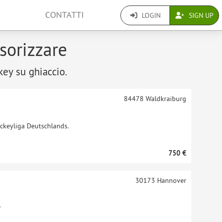
CONTATTI
LOGIN
SIGN UP
sorizzare
key su ghiaccio.
84478
Waldkraiburg
ockeyliga Deutschlands.
750 €
30173
Hannover
r