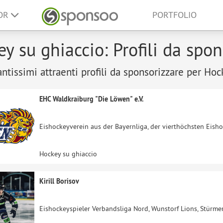
SOR
PORTFOLIO
y su ghiaccio: Profili da spon
antissimi attraenti profili da sponsorizzare per Hoc
EHC Waldkraiburg "Die Löwen" e.V.
Eishockeyverein aus der Bayernliga, der vierthöchsten Eish
Hockey su ghiaccio
Kirill Borisov
Eishockeyspieler Verbandsliga Nord, Wunstorf Lions, Stürme