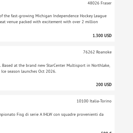
48026
Fraser
f the fast-growing Michigan Independence Hockey League
-seat venue packed with excitement with over 2 million
1.300 USD
76262
Roanoke
Based at the brand new StarCenter Multisport in Northlake,
ic. Ice season launches Oct 2026.
200 USD
10100
Italia-Torino
mpionato Fisg di serie A IHLW con squadre provenienti da