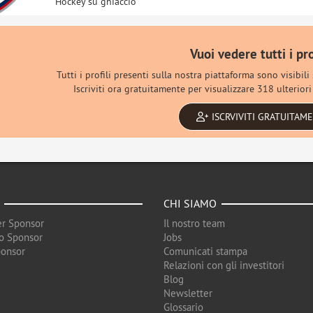
Hockey su ghiaccio
Vuoi vedere tutti i pro
Tutti i profili presenti sulla nostra piattaforma sono visibili
Iscriviti ora gratuitamente per visualizzare 318 ulteriori 
ISCRVIVITI GRATUITAM
CHI SIAMO
r Sponsor
Il nostro team
o Sponsor
Jobs
ponsor
Comunicati stampa
Relazioni con gli investitori
Blog
Newsletter
Glossario