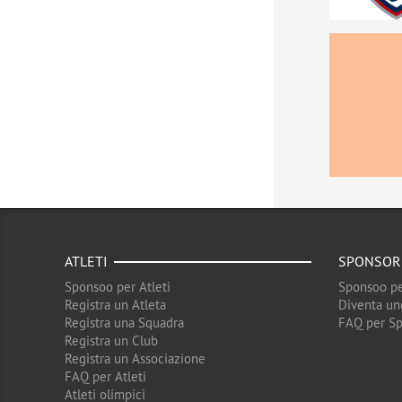
ATLETI
SPONSOR
Sponsoo per Atleti
Sponsoo pe
Registra un Atleta
Diventa un
Registra una Squadra
FAQ per S
Registra un Club
Registra un Associazione
FAQ per Atleti
Atleti olimpici