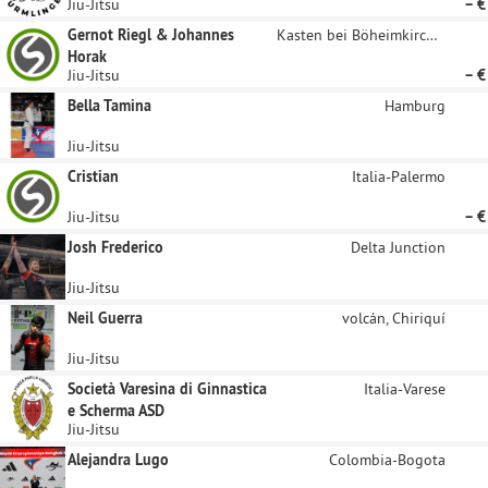
Jiu-Jitsu
– €
Gernot Riegl & Johannes
Kasten bei Böheimkirchen
Horak
Jiu-Jitsu
– €
Bella Tamina
Hamburg
Jiu-Jitsu
Cristian
Italia-Palermo
Jiu-Jitsu
– €
Josh Frederico
Delta Junction
Jiu-Jitsu
Neil Guerra
volcán, Chiriquí
Jiu-Jitsu
Società Varesina di Ginnastica
Italia-Varese
e Scherma ASD
Jiu-Jitsu
Alejandra Lugo
Colombia-Bogota