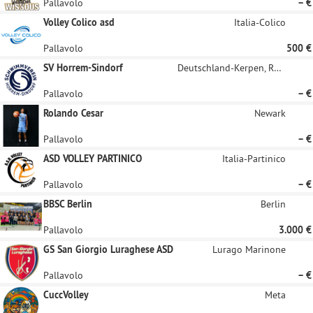
Pallavolo
– €
Volley Colico asd
Italia-Colico
Pallavolo
500 €
SV Horrem-Sindorf
Deutschland-Kerpen, Rheinland
Pallavolo
– €
Rolando Cesar
Newark
Pallavolo
– €
ASD VOLLEY PARTINICO
Italia-Partinico
Pallavolo
– €
BBSC Berlin
Berlin
Pallavolo
3.000 €
GS San Giorgio Luraghese ASD
Lurago Marinone
Pallavolo
– €
CuccVolley
Meta