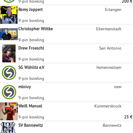
9-pin bowling
200 €
Romy Joppert
Erlangen
9-pin bowling
Christopher Wittke
Ebermanstadt
9-pin bowling
Drew Froeschl
San Antonio
9-pin bowling
SG Wählitz e.V
Hohenmölsen
9-pin bowling
mloiuy
new
9-pin bowling
Weiß Manuel
Kümmersbruck
9-pin bowling
25 €
SV Bannewitz
Bannewitz