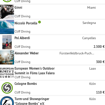
Cliff Diving
Ginni
Miami
Cliff Diving
Sardegna
Niccolò Porcella
Cliff Diving
Pol Alberdi
Canyelles
Cliff Diving
2.500 €
Alexander Weber
Fürstenfeldbruck-Puchheim, Oberbayern
Cliff Diving
300 €
European Women's Outdoor
Laax
Summit in Flims Laax Falera
Cliff Diving
Cologne Bombs
Köln
Cliff Diving
110 €
Turm-und Showspringer
Köln
"Cologne Bombs" e.V.