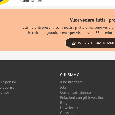
Canoe Slalom
Vuoi vedere tutti i pro
Tutti i profili presenti sulla nostra piattaforma sono visibili
Iscriviti ora gratuitamente per visualizzare 33 ulteriori p
ISCRVIVITI GRATUITAM
CHI SIAMO
r Sponsor
Il nostro team
o Sponsor
Jobs
ponsor
Comunicati stampa
Relazioni con gli investitori
Blog
Newsletter
Glossario