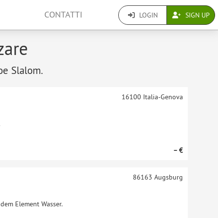
CONTATTI
LOGIN
SIGN UP
zare
noe Slalom.
16100
Italia-Genova
.
– €
86163
Augsburg
t dem Element Wasser.