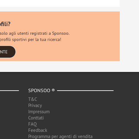
fili?
 solo agli utenti registrati a Sponsoo.
rofili sportivi per la tua ricerca!
ENTE
SPONSOO ®
T&C
Privacy
Impressum
Conttati
FAQ
Feedback
Programma per agenti di vendita