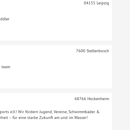
04155
Leipzig
addler
7600
Stellenbosch
s team
68766
Hockenheim
orts e.V.! Wir fördern Jugend, Vereine, Schwimmbäder &
rheit – für eine starke Zukunft am und im Wasser!