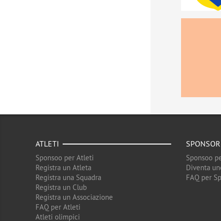
ATLETI
SPONSOR
Sponsoo per Atleti
Sponsoo pe
Registra un Atleta
Diventa un
Registra una Squadra
FAQ per S
Registra un Club
Registra un Associazione
FAQ per Atleti
Atleti olimpici