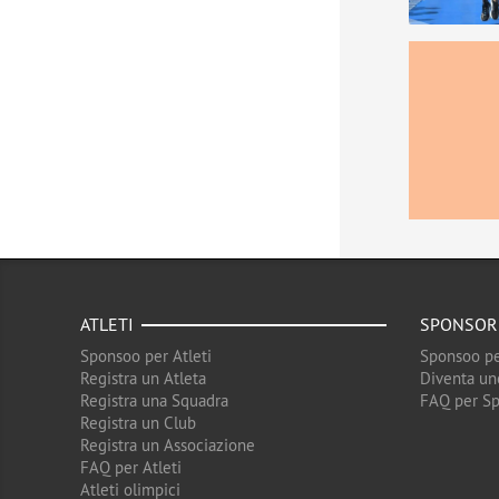
ATLETI
SPONSOR
Sponsoo per Atleti
Sponsoo pe
Registra un Atleta
Diventa un
Registra una Squadra
FAQ per S
Registra un Club
Registra un Associazione
FAQ per Atleti
Atleti olimpici