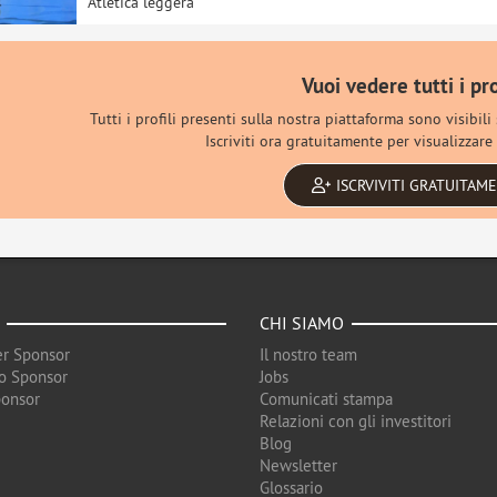
Atletica leggera
Vuoi vedere tutti i pro
Tutti i profili presenti sulla nostra piattaforma sono visibili
Iscriviti ora gratuitamente per visualizzare 
ISCRVIVITI GRATUITAM
CHI SIAMO
r Sponsor
Il nostro team
o Sponsor
Jobs
ponsor
Comunicati stampa
Relazioni con gli investitori
Blog
Newsletter
Glossario