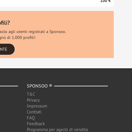
100 €
fili?
 solo agli utenti registrati a Sponsoo.
più di 1.000 profili!
ENTE
SPONSOO ®
T&C
Privacy
Impressum
Conttati
FAQ
Feedback
Programma per agenti di vendita