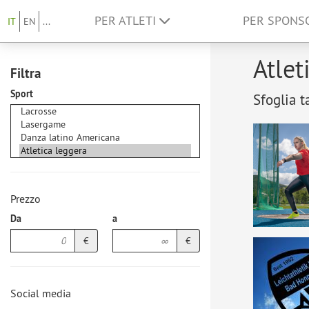
PER ATLETI
PER SPON
IT
EN
...
Atlet
Filtra
Sport
Sfoglia t
Prezzo
Da
a
€
€
Social media