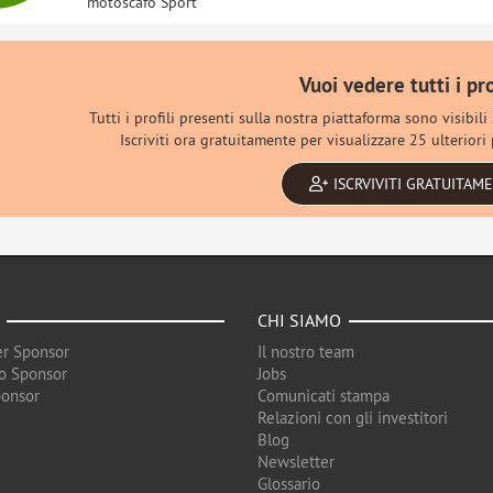
motoscafo Sport
Vuoi vedere tutti i pro
Tutti i profili presenti sulla nostra piattaforma sono visibili
Iscriviti ora gratuitamente per visualizzare 25 ulteriori p
ISCRVIVITI GRATUITAM
CHI SIAMO
r Sponsor
Il nostro team
o Sponsor
Jobs
ponsor
Comunicati stampa
Relazioni con gli investitori
Blog
Newsletter
Glossario