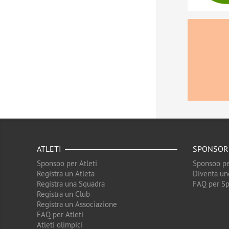
ATLETI
SPONSOR
Sponsoo per Atleti
Sponsoo pe
Registra un Atleta
Diventa un
Registra una Squadra
FAQ per S
Registra un Club
Registra un Associazione
FAQ per Atleti
Atleti olimpici