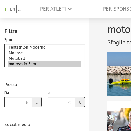
PER ATLETI
PER SPON
IT
EN
...
motos
Filtra
Sport
Sfoglia t
Prezzo
Da
a
€
€
Social media