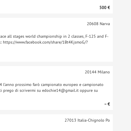
500 €
20608
Narva
l race all stages world championship in 2 classes, F-125 and F-
ok: https://www.facebook.com/share/1Bt4KjsmoG/?
20144
Milano
24 l’anno prossimo farò campionato europeo e campionato
 ti prego di scrivermi su edochie14@gmail.it oppure su
– €
27013
Italia-Chignolo Po