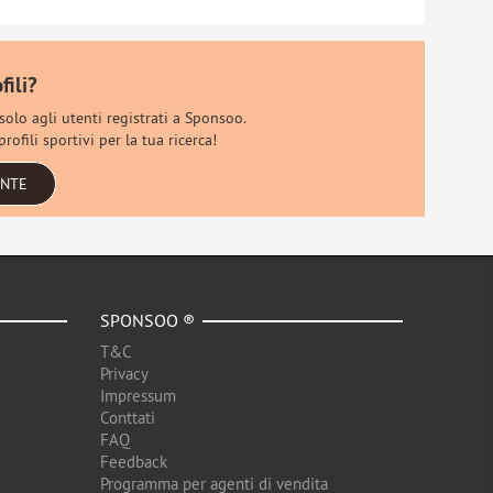
fili?
 solo agli utenti registrati a Sponsoo.
rofili sportivi per la tua ricerca!
ENTE
SPONSOO ®
T&C
Privacy
Impressum
Conttati
FAQ
Feedback
Programma per agenti di vendita