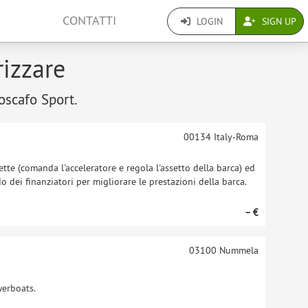
CONTATTI
LOGIN
SIGN UP
rizzare
toscafo Sport.
00134
Italy-Roma
te (comanda l'acceleratore e regola l'assetto della barca) ed
o dei finanziatori per migliorare le prestazioni della barca.
– €
03100
Nummela
werboats.