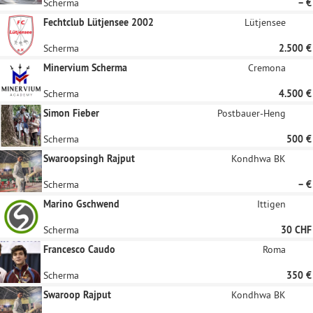
Scherma
– €
Fechtclub Lütjensee 2002
Lütjensee
Scherma
2.500 €
Minervium Scherma
Cremona
Scherma
4.500 €
Simon Fieber
Postbauer-Heng
Scherma
500 €
Swaroopsingh Rajput
Kondhwa BK
Scherma
– €
Marino Gschwend
Ittigen
Scherma
30 CHF
Francesco Caudo
Roma
Scherma
350 €
Swaroop Rajput
Kondhwa BK