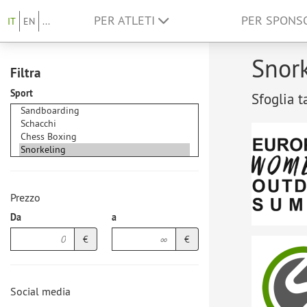
PER ATLETI
PER SPON
IT
EN
...
Snork
Filtra
Sport
Sfoglia t
Prezzo
Da
a
€
€
Social media