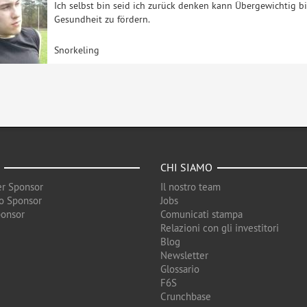
Ich selbst bin seid ich zurück denken kann Übergewichtig bis
Gesundheit zu fördern.
Snorkeling
CHI SIAMO
r Sponsor
Il nostro team
o Sponsor
Jobs
ponsor
Comunicati stampa
Relazioni con gli investitori
Blog
Newsletter
Glossario
F6S
Crunchbase