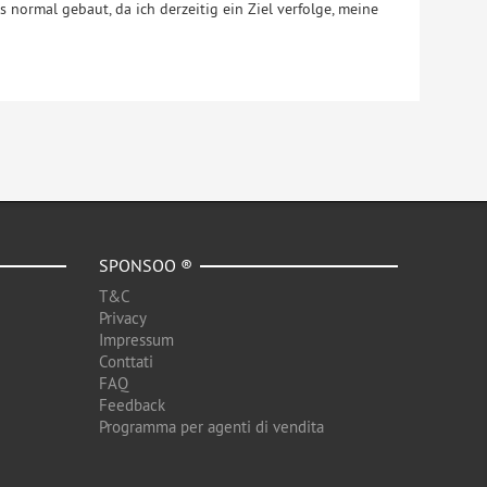
 normal gebaut, da ich derzeitig ein Ziel verfolge, meine
SPONSOO ®
T&C
Privacy
Impressum
Conttati
FAQ
Feedback
Programma per agenti di vendita