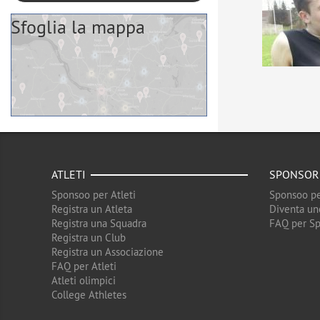
Sfoglia la mappa
ATLETI
SPONSOR
Sponsoo per Atleti
Sponsoo pe
Registra un Atleta
Diventa un
Registra una Squadra
FAQ per S
Registra un Club
Registra un Associazione
FAQ per Atleti
Atleti olimpici
College Athletes