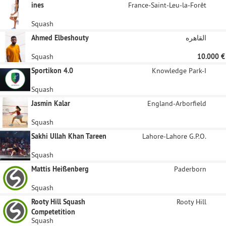
ines
France-Saint-Leu-la-Forêt
Squash
Ahmed Elbeshouty
القاهره
Squash
10.000 €
Sportikon 4.0
Knowledge Park-I
Squash
Jasmin Kalar
England-Arborfield
Squash
Sakhi Ullah Khan Tareen
Lahore-Lahore G.P.O.
Squash
Mattis Heißenberg
Paderborn
Squash
Rooty Hill Squash
Rooty Hill
Competetition
Squash