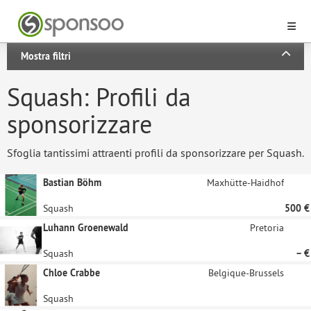
Mostra filtri
Squash: Profili da
sponsorizzare
Sfoglia tantissimi attraenti profili da sponsorizzare per Squash.
Bastian Böhm
Maxhütte-Haidhof
Squash
500 €
Luhann Groenewald
Pretoria
Squash
– €
Chloe Crabbe
Belgique-Brussels
Squash