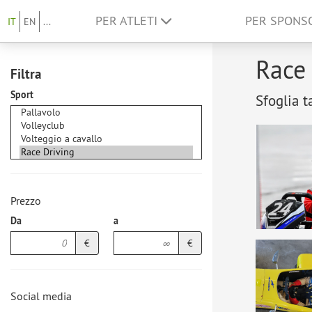
PER ATLETI
PER SPON
IT
EN
...
Race 
Filtra
Sport
Sfoglia t
Prezzo
Da
a
€
€
Social media