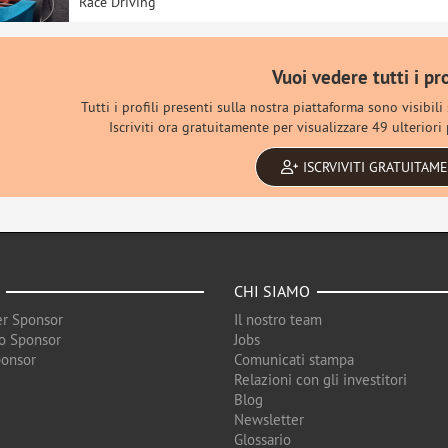
Race Driving
Vuoi vedere tutti i pro
Tutti i profili presenti sulla nostra piattaforma sono visibili
Iscriviti ora gratuitamente per visualizzare 49 ulteriori p
ISCRVIVITI GRATUITAM
CHI SIAMO
r Sponsor
Il nostro team
o Sponsor
Jobs
ponsor
Comunicati stampa
Relazioni con gli investitori
Blog
Newsletter
Glossario