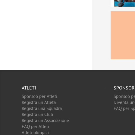
ATLETI
SPONSOR
Sponsoo per Atleti
Sponsoo pe
Registra un Atleta
Diventa un
Registra una Squadra
FAQ per S
Registra un Club
Registra un Associazione
FAQ per Atleti
Atleti olimpici