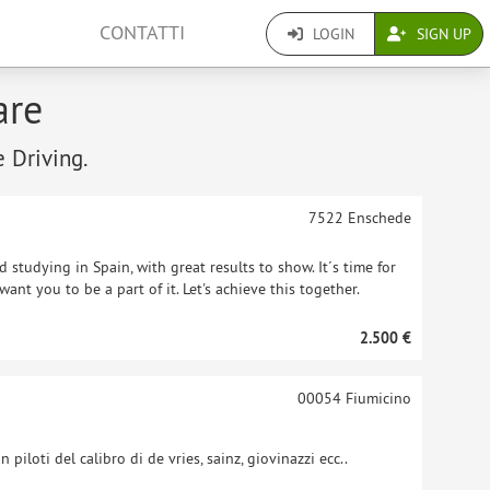
CONTATTI
LOGIN
SIGN UP
are
e Driving.
7522
Enschede
 studying in Spain, with great results to show. It´s time for
ant you to be a part of it. Let's achieve this together.
2.500 €
00054
Fiumicino
iloti del calibro di de vries, sainz, giovinazzi ecc..