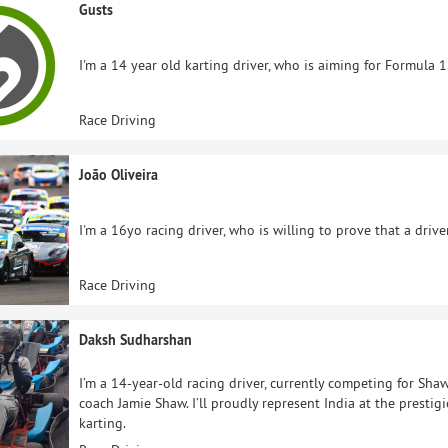
Gusts
I'm a 14 year old karting driver, who is aiming for Formula 1
Race Driving
João Oliveira
I'm a 16yo racing driver, who is willing to prove that a drive
Race Driving
Daksh Sudharshan
I’m a 14-year-old racing driver, currently competing for S
coach Jamie Shaw. I’ll proudly represent India at the prestig
karting.