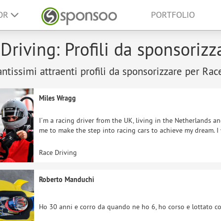
SOR
PORTFOLIO
Driving: Profili da sponsorizz
antissimi attraenti profili da sponsorizzare per Rac
Miles Wragg
I´m a racing driver from the UK, living in the Netherlands and
me to make the step into racing cars to achieve my dream. I w
Race Driving
Roberto Manduchi
Ho 30 anni e corro da quando ne ho 6, ho corso e lottato con p