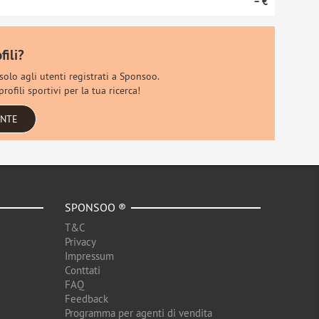
– €
fili?
 solo agli utenti registrati a Sponsoo.
rofili sportivi per la tua ricerca!
ENTE
SPONSOO ®
T&C
Privacy
Impressum
Conttati
FAQ
Feedback
Programma per agenti di vendita