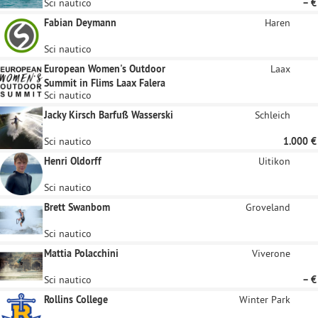
Sci nautico
– €
Fabian Deymann
Haren
Sci nautico
European Women's Outdoor
Laax
Summit in Flims Laax Falera
Sci nautico
Jacky Kirsch Barfuß Wasserski
Schleich
Sci nautico
1.000 €
Henri Oldorff
Uitikon
Sci nautico
Brett Swanbom
Groveland
Sci nautico
Mattia Polacchini
Viverone
Sci nautico
– €
Rollins College
Winter Park