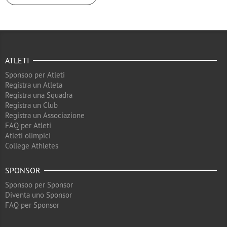
ATLETI
Sponsoo per Atleti
Registra un Atleta
Registra una Squadra
Registra un Club
Registra un Associazione
FAQ per Atleti
Atleti olimpici
College Athletes
SPONSOR
Sponsoo per Sponsor
Diventa uno Sponsor
FAQ per Sponsor