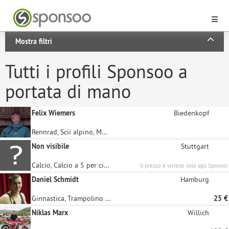
Mostra filtri
Tutti i profili Sponsoo a
portata di mano
Felix Wiemers
Biedenkopf
Rennrad, Scii alpino, Mountainbike, Geräteturnen, Freestyle-Skiing
Non visibile
Stuttgart
Calcio, Calcio a 5 per ciechi, Calcio a 5
Il prezzo è visibile solo agli Sponsor
registrati
Daniel Schmidt
Hamburg
Ginnastica, Trampolino elastico
25 €
Niklas Marx
Willich