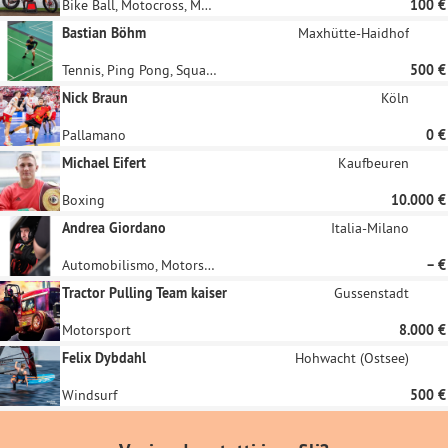
Bike Ball, Motocross, Motorsport, Motorbiking
100 €
Bastian Böhm
Maxhütte-Haidhof
Tennis, Ping Pong, Squash, Racketlon, Badminton
500 €
Nick Braun
Köln
Pallamano
0 €
Michael Eifert
Kaufbeuren
Boxing
10.000 €
Andrea Giordano
Italia-Milano
Automobilismo, Motorsport
– €
Tractor Pulling Team kaiser
Gussenstadt
Motorsport
8.000 €
Felix Dybdahl
Hohwacht (Ostsee)
Windsurf
500 €