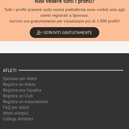
Vuoi vedere tutti i profili?
Tutti i profili presenti sulla nostra piattaforma sono visibili solo agli
utenti registrati a Sponsoo.
Iscriviti ora gratuitamente per visualizzare più di 1.000 profili!
ISCRVIVITI GRATUITAMENTE
ATLETI
Sponsoo per Atleti
Registra un Atleta
Registra una Squadra
Registra un Club
Registra un Associazione
FAQ per Atleti
Atleti olimpici
College Athletes