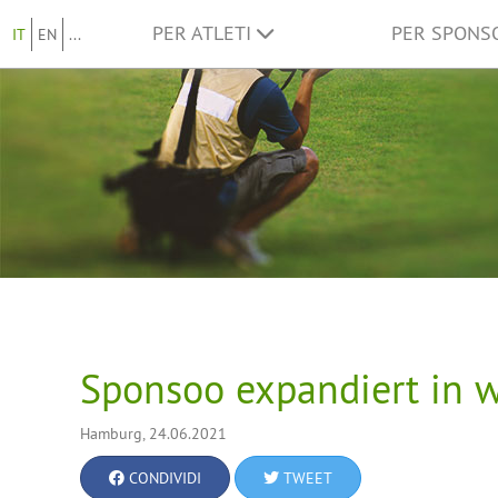
PER ATLETI
PER SPON
IT
EN
...
Sponsoo expandiert in w
Hamburg, 24.06.2021
CONDIVIDI
TWEET