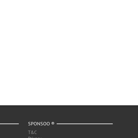
SPONSOO ®
T&C