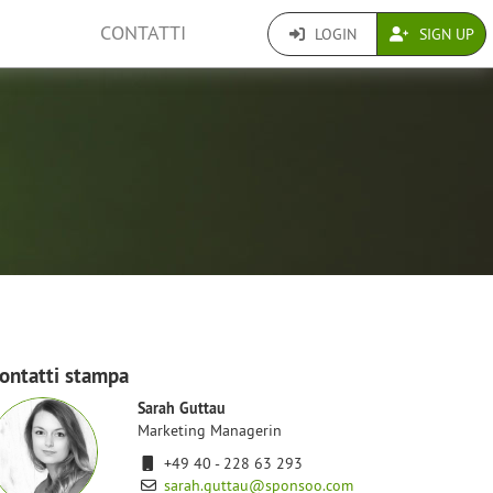
CONTATTI
LOGIN
SIGN UP
a
ontatti stampa
Sarah Guttau
Marketing Managerin
+49 40 - 228 63 293
sarah.guttau@sponsoo.com