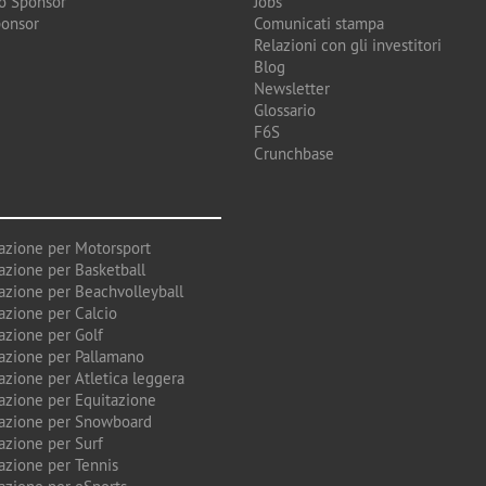
o Sponsor
Jobs
ponsor
Comunicati stampa
Relazioni con gli investitori
Blog
Newsletter
Glossario
F6S
Crunchbase
azione per Motorsport
azione per Basketball
azione per Beachvolleyball
azione per Calcio
azione per Golf
azione per Pallamano
azione per Atletica leggera
azione per Equitazione
azione per Snowboard
azione per Surf
azione per Tennis