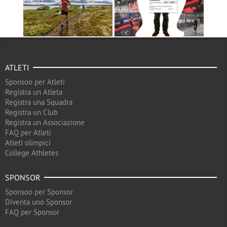
ATLETI
Sponsoo per Atleti
Registra un Atleta
Registra una Squadra
Registra un Club
Registra un Associazione
FAQ per Atleti
Atleti olimpici
College Athletes
SPONSOR
Sponsoo per Sponsor
Diventa uno Sponsor
FAQ per Sponsor